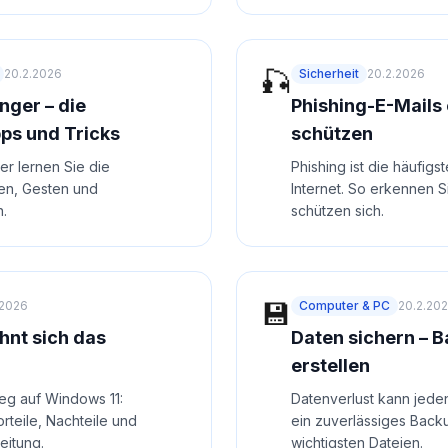
🎣
20.2.2026
Sicherheit
20.2.2026
nger – die
Phishing-E-Mails
pps und Tricks
schützen
er lernen Sie die
Phishing ist die häufig
nen, Gesten und
Internet. So erkennen S
n.
schützen sich.
💾
.2026
Computer & PC
20.2.20
hnt sich das
Daten sichern – B
erstellen
eg auf Windows 11:
Datenverlust kann jeden 
teile, Nachteile und
ein zuverlässiges Back
leitung.
wichtigsten Dateien.