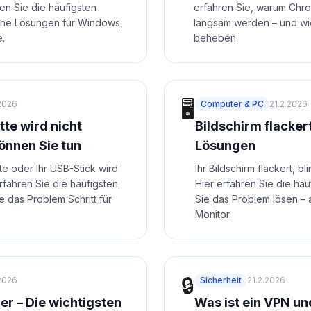
den Sie die häufigsten
erfahren Sie, warum Chr
che Lösungen für Windows,
langsam werden – und wi
.
beheben.
🖥️
.2026
Computer & PC
21.2.2026
tte wird nicht
Bildschirm flacker
önnen Sie tun
Lösungen
tte oder Ihr USB-Stick wird
Ihr Bildschirm flackert, bl
erfahren Sie die häufigsten
Hier erfahren Sie die hä
 das Problem Schritt für
Sie das Problem lösen –
Monitor.
🔒
.2026
Sicherheit
21.2.2026
er – Die wichtigsten
Was ist ein VPN un