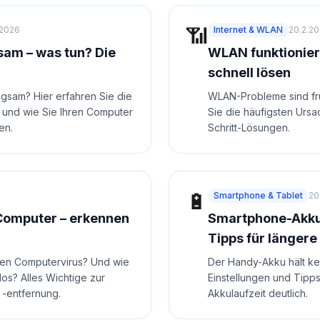
📶
.2026
Internet & WLAN
20.2.2
am – was tun? Die
WLAN funktionier
schnell lösen
angsam? Hier erfahren Sie die
WLAN-Probleme sind fru
 und wie Sie Ihren Computer
Sie die häufigsten Ursa
en.
Schritt-Lösungen.
🔋
Smartphone & Tablet
20
Computer – erkennen
Smartphone-Akku 
Tipps für längere
nen Computervirus? Und wie
Der Handy-Akku hält ke
los? Alles Wichtige zur
Einstellungen und Tipps
-entfernung.
Akkulaufzeit deutlich.