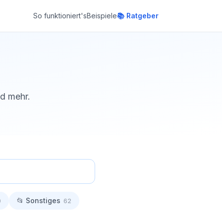
So funktioniert's
Beispiele
📚 Ratgeber
nd mehr.
📂 Sonstiges
0
62