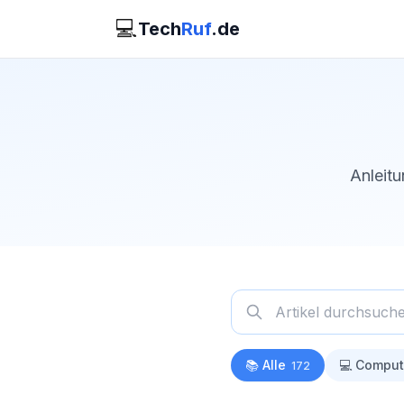
💻
Tech
Ruf
.de
Anleitu
📚 Alle
💻 Comput
172