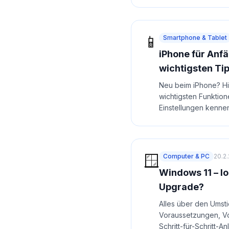
📱
Smartphone & Tablet
iPhone für Anfä
wichtigsten Ti
Neu beim iPhone? Hi
wichtigsten Funktio
Einstellungen kenne
🪟
Computer & PC
20.2
Windows 11 – lo
Upgrade?
Alles über den Umsti
Voraussetzungen, Vor
Schritt-für-Schritt-An