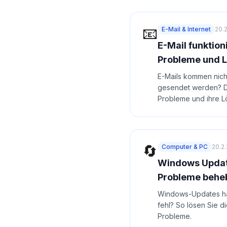
📧
E-Mail & Internet
20.
E-Mail funktioni
Probleme und 
E-Mails kommen nich
gesendet werden? Di
Probleme und ihre L
🔄
Computer & PC
20.2
Windows Update
Probleme behe
Windows-Updates hä
fehl? So lösen Sie d
Probleme.