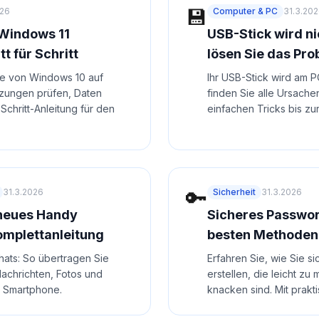
💾
026
Computer & PC
31.3.20
Windows 11
USB-Stick wird ni
t für Schritt
lösen Sie das Pr
de von Windows 10 auf
Ihr USB-Stick wird am P
tzungen prüfen, Daten
finden Sie alle Ursach
-Schritt-Anleitung für den
einfachen Tricks bis zu
🔑
31.3.2026
Sicherheit
31.3.2026
neues Handy
Sicheres Passwort
omplettanleitung
besten Methoden
hats: So übertragen Sie
Erfahren Sie, wie Sie s
Nachrichten, Fotos und
erstellen, die leicht z
s Smartphone.
knacken sind. Mit prakt