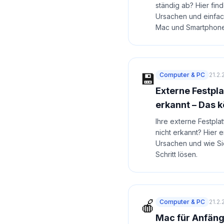
ständig ab? Hier fin
Ursachen und einfa
Mac und Smartphone
💾
Computer & PC
21.2
Externe Festpla
erkannt – Das k
Ihre externe Festpla
nicht erkannt? Hier 
Ursachen und wie Sie
Schritt lösen.
🍎
Computer & PC
21.2
Mac für Anfäng