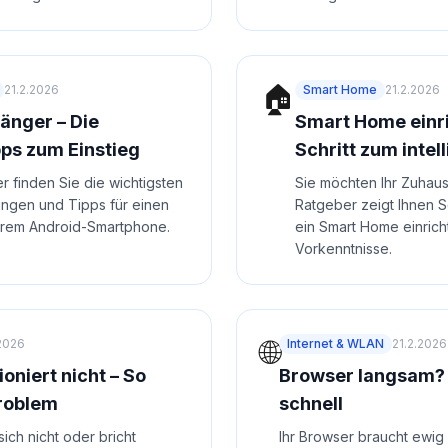
🏠
21.2.2026
Smart Home
21.2.2026
änger – Die
Smart Home einric
pps zum Einstieg
Schritt zum inte
r finden Sie die wichtigsten
Sie möchten Ihr Zuhau
ungen und Tipps für einen
Ratgeber zeigt Ihnen Sch
Ihrem Android-Smartphone.
ein Smart Home einric
Vorkenntnisse.
🌐
.2026
Internet & WLAN
21.2.2026
ioniert nicht – So
Browser langsam? 
Problem
schnell
ich nicht oder bricht
Ihr Browser braucht ewig