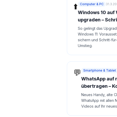
⬆️
Computer & PC
31.3.2
Windows 10 auf 
upgraden – Schrit
So gelingt das Upgra
Windows 11: Vorausse
sichern und Schritt-für
Umstieg.
💬
Smartphone & Tablet
WhatsApp auf 
übertragen – K
Neues Handy, alte C
WhatsApp mit allen 
Videos auf Ihr neue