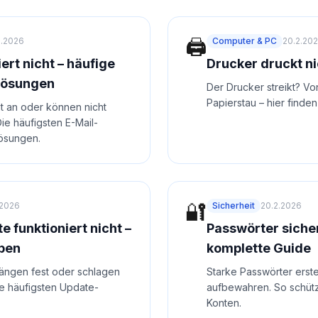
🖨️
2.2026
Computer & PC
20.2.20
ert nicht – häufige
Drucker druckt ni
Lösungen
Der Drucker streikt? V
Papierstau – hier finden
t an oder können nicht
e häufigsten E-Mail-
ösungen.
🔐
.2026
Sicherheit
20.2.2026
 funktioniert nicht –
Passwörter sicher
ben
komplette Guide
ngen fest oder schlagen
Starke Passwörter erste
ie häufigsten Update-
aufbewahren. So schütz
Konten.