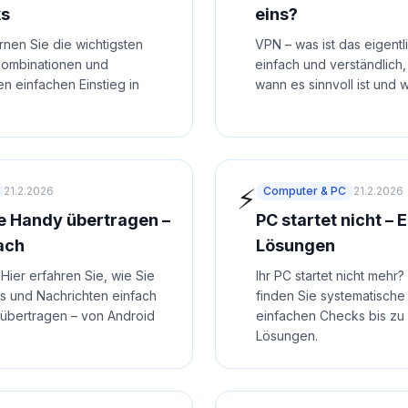
ks
eins?
nen Sie die wichtigsten
VPN – was ist das eigentl
kombinationen und
einfach und verständlich,
en einfachen Einstieg in
wann es sinnvoll ist und w
⚡
21.2.2026
Computer & PC
21.2.2026
e Handy übertragen –
PC startet nicht – 
ach
Lösungen
ier erfahren Sie, wie Sie
Ihr PC startet nicht mehr?
ps und Nachrichten einfach
finden Sie systematische 
 übertragen – von Android
einfachen Checks bis zu 
Lösungen.