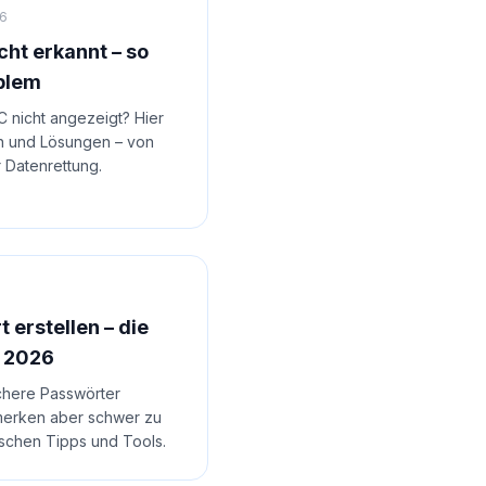
26
cht erkannt – so
oblem
C nicht angezeigt? Hier
en und Lösungen – von
r Datenrettung.
 erstellen – die
 2026
ichere Passwörter
u merken aber schwer zu
ischen Tipps und Tools.