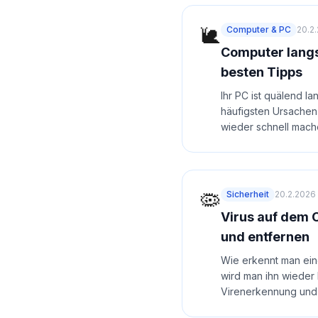
🐌
Computer & PC
20.2
Computer langs
besten Tipps
Ihr PC ist quälend l
häufigsten Ursachen
wieder schnell mach
🦠
Sicherheit
20.2.2026
Virus auf dem 
und entfernen
Wie erkennt man ei
wird man ihn wieder 
Virenerkennung und 